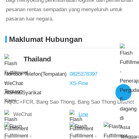
bagi menyokong perkhidmatan logistik dan pemenuhan
pesanan rentas sempadan yang menyeluruh untuk
pasaran luar negara.
Maklumat Hubungan
Thailand
Nombor Telefon
(Tempatan)
0825278397
WeChat
XS-Fine
Alamat Syarikat
HQCC+FCR, Bang Sao Thong, Bang Sao Thong District
WeChat
Line